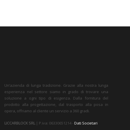
Un’azienda di lunga tradizione. Grazie alla nostra lunga
esperienza nel settore siamo in grado di trovare una
soluzione a ogni tipo di esigenza. Dalla fornitura del
prodotto alla progettazione, dal trasporto alla posa in
opera, offriamo al cliente un servizio a 360 gradi.
LICCARBLOCK SRL
| P.iva: 06330651214 -
Dati Societari