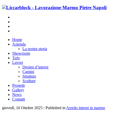
Home
Azienda
La nostra storia
Showroom
Tufo
Lavori
Design d’interni
Camini
Strutture
Sculture
Progetti
Gallery
News
Contatti
giovedì, 16 Ottobre 2025
/
Published in
Arredo interni in marmo