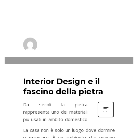
sede a Quarto Napoli è un Azienda
Leader per Lavorazione del Marmo, e
non solo.
Vi Aspettiamo presso il
nostro Showroom
liccarblock
0
SABATO, 25 AGOSTO 2018
/
PUBLISHED IN
NEWS
Interior Design e il
fascino della pietra
Da secoli la pietra
rappresenta uno dei materiali
più usati in ambito domestico
La casa non è solo un luogo dove dormire
e mangiare. È un ambiente che ognuno