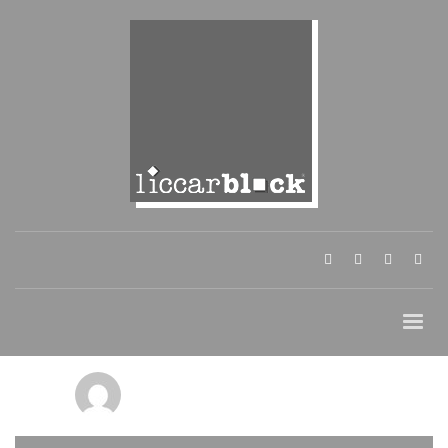
liccarblock
0
MARTEDÌ, 12 MARZO 2019
/
PUBLISHED IN
NEWS