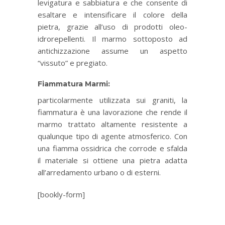
levigatura e sabbiatura e che consente di
esaltare e intensificare il colore della
pietra, grazie all’uso di prodotti oleo-
idrorepellenti. Il marmo sottoposto ad
antichizzazione assume un aspetto
“vissuto” e pregiato.
Fiammatura Marmi:
particolarmente utilizzata sui graniti, la
fiammatura è una lavorazione che rende il
marmo trattato altamente resistente a
qualunque tipo di agente atmosferico. Con
una fiamma ossidrica che corrode e sfalda
il materiale si ottiene una pietra adatta
all’arredamento urbano o di esterni.
[bookly-form]
Lavorazione del Marmo, e tutte le sue
applicazioni oggi la liccarblock con