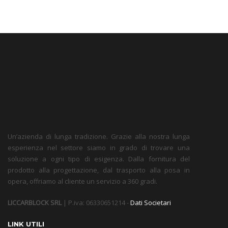
Un’azienda di lunga tradizione. Grazie alla nostra lunga
esperienza nel settore siamo in grado di trovare una
soluzione a ogni tipo di esigenza. Dalla fornitura del
prodotto alla progettazione, dal trasporto alla posa in
opera, offriamo al cliente un servizio a 360 gradi.
LICCARBLOCK SRL
| P.iva: 06330651214 -
Dati Societari
LINK UTILI