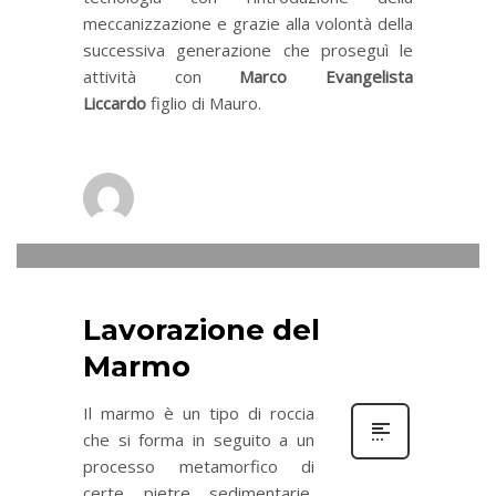
meccanizzazione e grazie alla volontà della
successiva generazione che proseguì le
attività con
Marco Evangelista
Liccardo
figlio di Mauro.
liccarblock
0
DOMENICA, 26 AGOSTO 2018
/
PUBLISHED IN
NEWS
Lavorazione del
Marmo
Il marmo è un tipo di roccia
che si forma in seguito a un
processo metamorfico di
certe pietre sedimentarie,