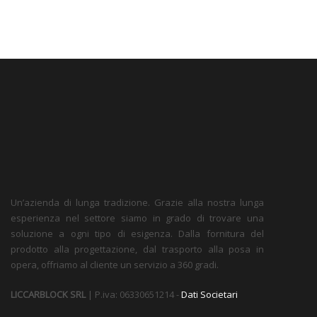
Un’azienda di lunga tradizione. Grazie alla nostra lunga
esperienza nel settore siamo in grado di trovare una
soluzione a ogni tipo di esigenza. Dalla fornitura del
prodotto alla progettazione, dal trasporto alla posa in
opera, offriamo al cliente un servizio a 360 gradi.
LICCARBLOCK SRL
| P.iva: 06330651214 -
Dati Societari