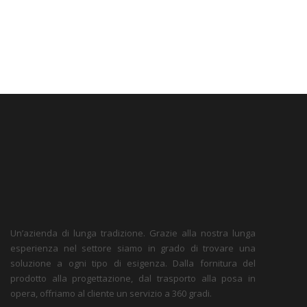
Un’azienda di lunga tradizione. Grazie alla nostra lunga
esperienza nel settore siamo in grado di trovare una
soluzione a ogni tipo di esigenza. Dalla fornitura del
prodotto alla progettazione, dal trasporto alla posa in
opera, offriamo al cliente un servizio a 360 gradi.