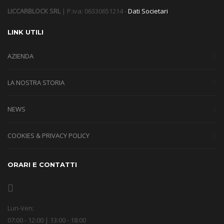
LICCARBLOCK SRL
| P.iva: 06330651214 -
Dati Societari
LINK UTILI
AZIENDA
LA NOSTRA STORIA
NEWS
COOKIES & PRIVACY POLICY
ORARI E CONTATTI
Lun-Ven:
07:00 - 12:00 | 13:00 - 18:00