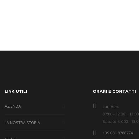
LINK UTILI
ORARI E CONTATTI
AZIENDA
Lun-Ven:
07:00 - 12:00 | 13:00
Sabato: 08:00 - 13:0
LA NOSTRA STORIA
+39 081 8768774