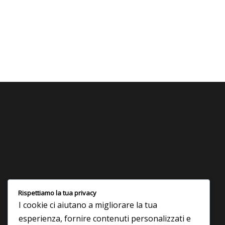
Un’azienda di lunga tradizione. Grazie alla nostra lunga
Rispettiamo la tua privacy
esperienza nel settore siamo in grado di trovare una
I cookie ci aiutano a migliorare la tua
soluzione a ogni tipo di esigenza. Dalla fornitura del
prodotto alla progettazione, dal trasporto alla posa in
esperienza, fornire contenuti personalizzati e