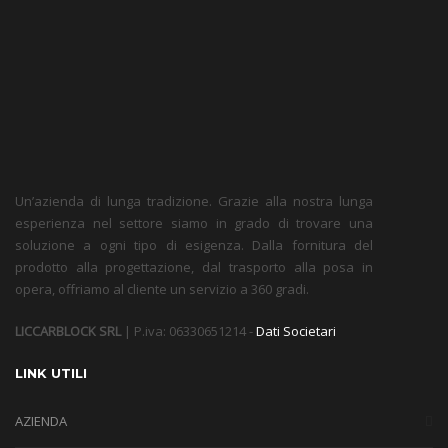
Un’azienda di lunga tradizione. Grazie alla nostra lunga
esperienza nel settore siamo in grado di trovare una
soluzione a ogni tipo di esigenza. Dalla fornitura del
prodotto alla progettazione, dal trasporto alla posa in
opera, offriamo al cliente un servizio a 360 gradi.
LICCARBLOCK SRL
| P.iva: 06330651214 -
Dati Societari
LINK UTILI
AZIENDA