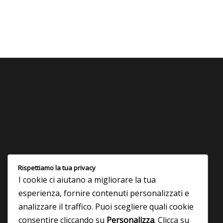
Un’azienda di lunga tradizione. Grazie alla nostra lunga
Rispettiamo la tua privacy
esperienza nel settore siamo in grado di trovare una
I cookie ci aiutano a migliorare la tua
soluzione a ogni tipo di esigenza. Dalla fornitura del
prodotto alla progettazione, dal trasporto alla posa in
esperienza, fornire contenuti personalizzati e
opera, offriamo al cliente un servizio a 360 gradi.
analizzare il traffico. Puoi scegliere quali cookie
consentire cliccando su
Personalizza
. Clicca su