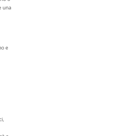
e una
mo e
i,