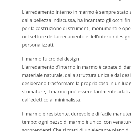
L’arredamento interno in marmo è sempre stato si
dalla bellezza indiscussa, ha incantato gli occhi fi
per la costruzione di strumenti, monumenti e oper
nel settore dell’arredamento e dell’interior design,
personalizzati.
Il marmo fulcro del design
L’arredamento d’interno in marmo è capace di dare
materiale naturale, dalla struttura unica e dal de
desiderano trasformare la propria casa in un luogo
sfumature, il marmo può essere facilmente adattato
dall’eclettico al minimalista.
Il marmo è resistente, durevole e di facile manute
tempo: ogni pezzo di marmo è unico, con venature
sorprendenti. Che si tratti di un elegante piano di