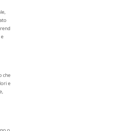
le,
sato
trend
 e
o che
ori e
e,
rno o