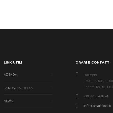
LINK UTILI
ORARI E CONTATTI
AZIENDA
Lun-Ven:
07:00 - 12:00 | 13:00
Sabato: 08:00 - 13:0
LA NOSTRA STORIA
+39 081 8768774
NEWS
info@liccarblock.it