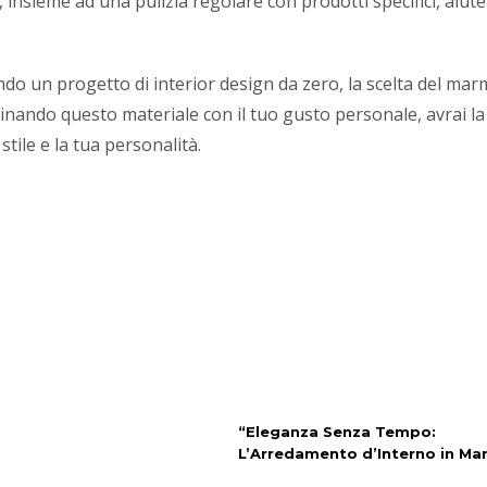
insieme ad una pulizia regolare con prodotti specifici, aiute
ndo un progetto di interior design da zero, la scelta del ma
binando questo materiale con il tuo gusto personale, avrai la
stile e la tua personalità.
“Eleganza Senza Tempo:
L’Arredamento d’Interno in M