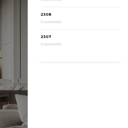
2308
0 comments
2307
0 comments