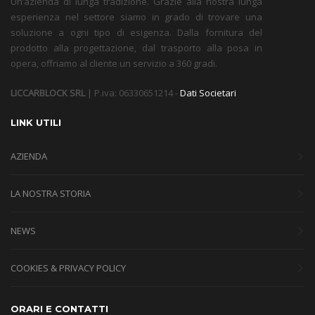
Un’azienda di lunga tradizione. Grazie alla nostra lunga
esperienza nel settore siamo in grado di trovare una
soluzione a ogni tipo di esigenza. Dalla fornitura del
prodotto alla progettazione, dal trasporto alla posa in
opera, offriamo al cliente un servizio a 360 gradi.
LICCARBLOCK SRL
| P.iva: 06330651214 -
Dati Societari
LINK UTILI
AZIENDA
LA NOSTRA STORIA
NEWS
COOKIES & PRIVACY POLICY
ORARI E CONTATTI