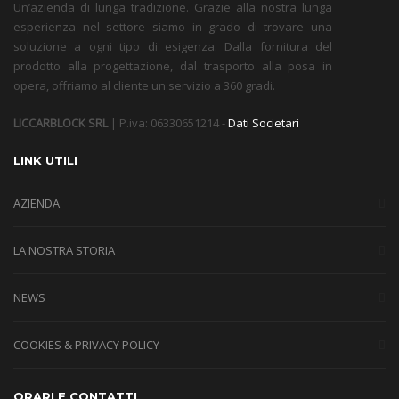
Un’azienda di lunga tradizione. Grazie alla nostra lunga
esperienza nel settore siamo in grado di trovare una
soluzione a ogni tipo di esigenza. Dalla fornitura del
prodotto alla progettazione, dal trasporto alla posa in
opera, offriamo al cliente un servizio a 360 gradi.
LICCARBLOCK SRL
| P.iva: 06330651214 -
Dati Societari
LINK UTILI
AZIENDA
LA NOSTRA STORIA
NEWS
COOKIES & PRIVACY POLICY
ORARI E CONTATTI