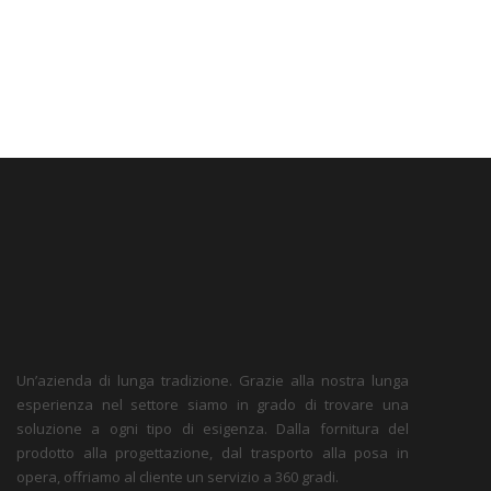
Un’azienda di lunga tradizione. Grazie alla nostra lunga
esperienza nel settore siamo in grado di trovare una
soluzione a ogni tipo di esigenza. Dalla fornitura del
prodotto alla progettazione, dal trasporto alla posa in
opera, offriamo al cliente un servizio a 360 gradi.