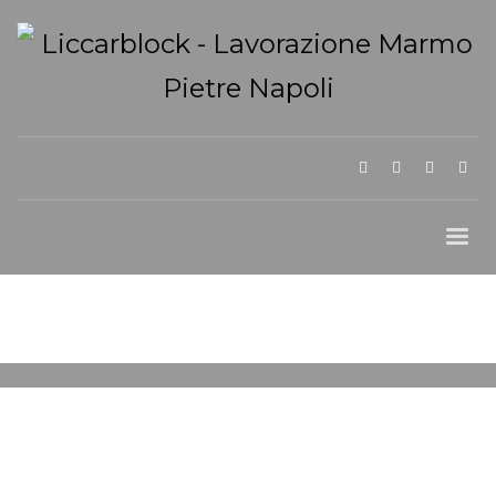
VENERDÌ, 27 SETTEMBRE 2024
/
PUBLISHED IN
ARREDO GIARDINO IN
TUFO