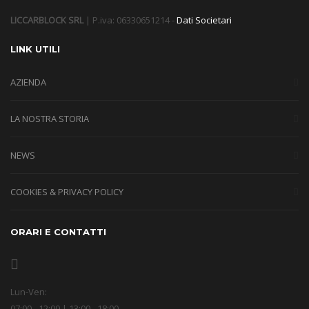
LICCARBLOCK SRL
| P.iva: 06330651214 -
Dati Societari
LINK UTILI
AZIENDA
LA NOSTRA STORIA
NEWS
COOKIES & PRIVACY POLICY
ORARI E CONTATTI
Lun-Ven:
07:00 - 12:00 | 13:00 - 18:00