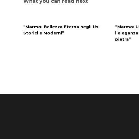
What you can read next
“Marmo: Bellezza Eterna negli Usi
“Marmo: U
Storici e Moderni”
l’eleganza
pietra”