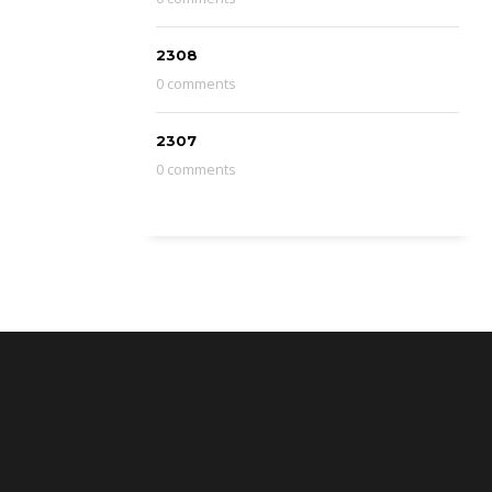
2308
0 comments
2307
0 comments