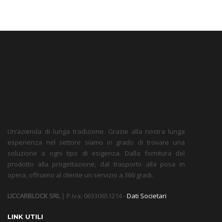
Un’azienda di lunga tradizione. Grazie alla nostra lunga
esperienza nel settore siamo in grado di trovare una
soluzione a ogni tipo di esigenza. Dalla fornitura del
prodotto alla progettazione, dal trasporto alla posa in
opera, offriamo al cliente un servizio a 360 gradi.
LICCARBLOCK SRL
| P.iva: 06330651214 -
Dati Societari
LINK UTILI