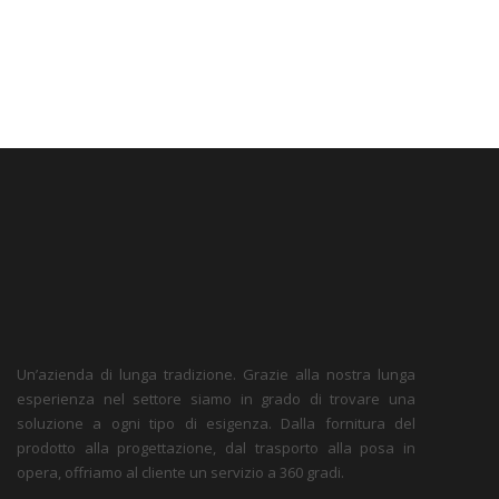
Un’azienda di lunga tradizione. Grazie alla nostra lunga
esperienza nel settore siamo in grado di trovare una
soluzione a ogni tipo di esigenza. Dalla fornitura del
prodotto alla progettazione, dal trasporto alla posa in
opera, offriamo al cliente un servizio a 360 gradi.